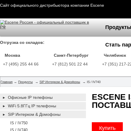
Сайт официального дистрибьютора компании Escene
Продукт
Отгрузка со складов:
Стать па
Москва
Санкт-Петербург
Челябинск
+7 (495) 255 44 66
+7 (812) 501 22 44
+7 (351) 217-2
Главная
→
Продукты
→
SIP Интерком & Домофоны
→
IS / IV740
ESCENE I
▸
Офисные IP телефоны
ПОСТАВЩ
▸
WiFi 5.8ГГц IP телефоны
▸
SIP Интерком & Домофоны
IS / IV750
Купить
IS / IV740