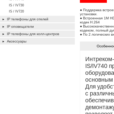
IS / IV730
● Поддержка встрое
IS / IV720
установки.
● Встроенная 1M HD
▸
IP телефоны для отелей
кодек H.264
● Высококачественн
▸
IP оповещатели
кодеком, полный ду
▸
IP телефоны для колл-центров
● По 2 логических в
▸
Аксессуары
Особенно
Интреком-
IS/IV740 
оборудова
основным 
Для удобс
с различн
обеспечив
демонтажу